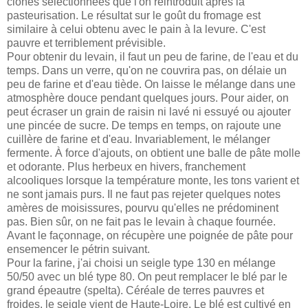
clones sélectionnées que l'on réintroduit après la
pasteurisation. Le résultat sur le goût du fromage est
similaire à celui obtenu avec le pain à la levure. C'est
pauvre et terriblement prévisible.
Pour obtenir du levain, il faut un peu de farine, de l'eau et du
temps. Dans un verre, qu'on ne couvrira pas, on délaie un
peu de farine et d'eau tiède. On laisse le mélange dans une
atmosphère douce pendant quelques jours. Pour aider, on
peut écraser un grain de raisin ni lavé ni essuyé ou ajouter
une pincée de sucre. De temps en temps, on rajoute une
cuillère de farine et d'eau. Invariablement, le mélanger
fermente. À force d'ajouts, on obtient une balle de pâte molle
et odorante. Plus herbeux en hivers, franchement
alcooliques lorsque la température monte, les tons varient et
ne sont jamais purs. Il ne faut pas rejeter quelques notes
amères de moisissures, pourvu qu'elles ne prédominent
pas. Bien sûr, on ne fait pas le levain à chaque fournée.
Avant le façonnage, on récupère une poignée de pâte pour
ensemencer le pétrin suivant.
Pour la farine, j'ai choisi un seigle type 130 en mélange
50/50 avec un blé type 80. On peut remplacer le blé par le
grand épeautre (spelta). Céréale de terres pauvres et
froides, le seigle vient de Haute-Loire. Le blé est cultivé en