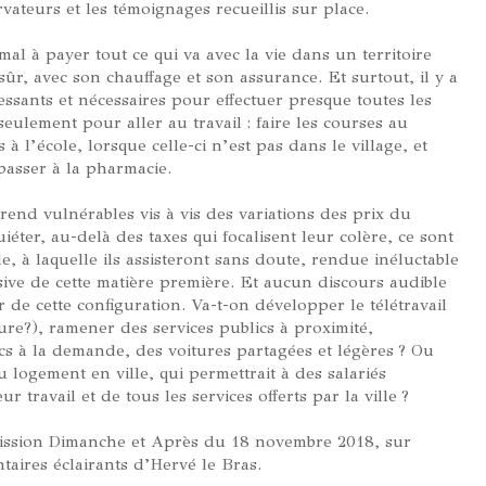
vateurs et les témoignages recueillis sur place.
mal à payer tout ce qui va avec la vie dans un territoire
 sûr, avec son chauffage et son assurance. Et surtout, il y a
essants et nécessaires pour effectuer presque toutes les
eulement pour aller au travail : faire les courses au
 l’école, lorsque celle-ci n’est pas dans le village, et
passer à la pharmacie.
rend vulnérables vis à vis des variations des prix du
iéter, au-delà des taxes qui focalisent leur colère, ce sont
le, à laquelle ils assisteront sans doute, rendue inéluctable
ssive de cette matière première. Et aucun discours audible
 de cette configuration. Va-t-on développer le télétravail
ture?), ramener des services publics à proximité,
cs à la demande, des voitures partagées et légères ? Ou
 logement en ville, qui permettrait à des salariés
r travail et de tous les services offerts par la ville ?
mission Dimanche et Après du 18 novembre 2018, sur
aires éclairants d’Hervé le Bras.