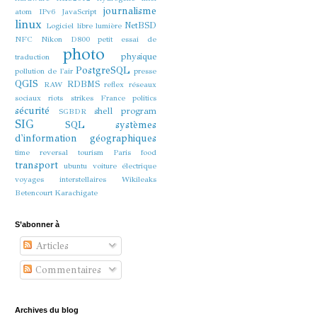
journalisme
atom
IPv6
JavaScript
linux
NetBSD
Logiciel libre
lumière
NFC
Nikon D800
petit essai de
photo
physique
traduction
PostgreSQL
pollution de l'air
presse
QGIS
RDBMS
RAW
reflex
réseaux
sociaux
riots strikes France politics
sécurité
shell program
SGBDR
SIG
SQL
systèmes
d'information géographiques
time reversal
tourism Paris food
transport
ubuntu
voiture électrique
voyages interstellaires
Wikileaks
Betencourt Karachigate
S’abonner à
Articles
Commentaires
Archives du blog