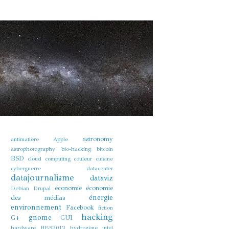
astronomy
antimatière
Apple
astrophotography
bio-hacking
bitcoin
BSD
cloud computing
couleur
cuisine
cyberguerre
datacenter
datajournalisme
dataviz
économie
économie
Debian
Drupal
énergie
des médias
environnement
Facebook
fiction
hacking
gnome
G+
GUI
hardware
HES2012
hydrogène
intel