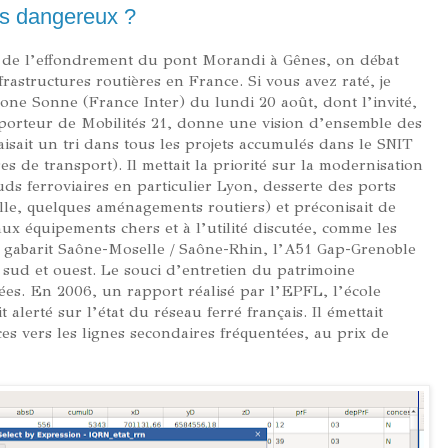
rs dangereux ?
te de l’effondrement du pont Morandi à Gênes, on débat
frastructures routières en France. Si vous avez raté, je
e Sonne (France Inter) du lundi 20 août, dont l’invité,
porteur de Mobilités 21, donne une vision d’ensemble des
isait un tri dans tous les projets accumulés dans le SNIT
s de transport). Il mettait la priorité sur la modernisation
uds ferroviaires en particulier Lyon, desserte des ports
lle, quelques aménagements routiers) et préconisait de
x équipements chers et à l’utilité discutée, comme les
nd gabarit Saône-Moselle / Saône-Rhin, l’A51 Gap-Grenoble
ud et ouest. Le souci d’entretien du patrimoine
ées. En 2006, un rapport réalisé par l’EPFL, l’école
alerté sur l’état du réseau ferré français. Il émettait
ces vers les lignes secondaires fréquentées, au prix de